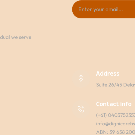
idual we serve
Address
Suite 26/45 Dela
Contact info
(+61) 040375235
info@dignicareh
ABN: 39 658 200