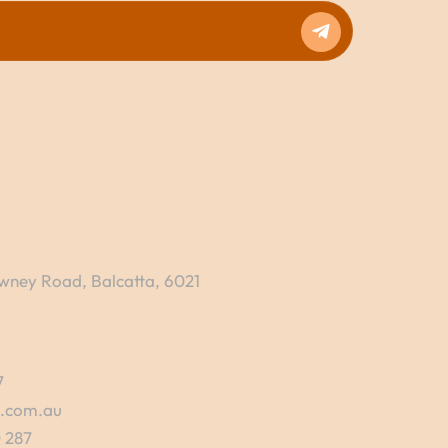
wney Road, Balcatta, 6021
7
s.com.au
 287