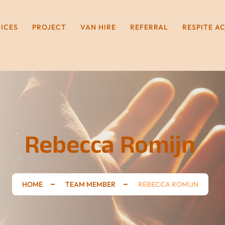
VICES
PROJECT
VAN HIRE
REFERRAL
RESPITE A
Rebecca Romijn
HOME
TEAM MEMBER
REBECCA ROMIJN