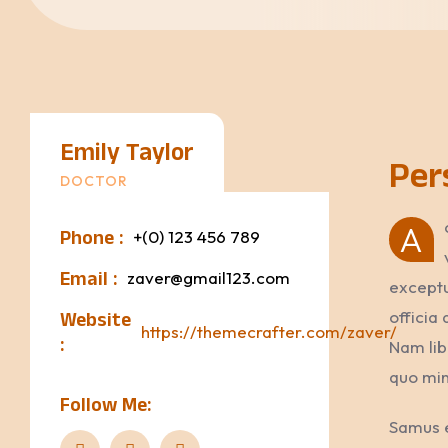
Emily Taylor
Per
DOCTOR
A
Phone :
+(0) 123 456 789
Email :
zaver@gmail123.com
exceptur
Website
officia
https://themecrafter.com/zaver/
:
Nam lib
quo min
Follow Me:
Samus e