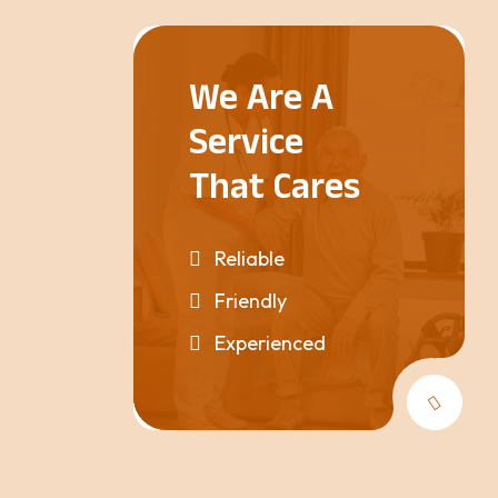
We Are A
Service
That Cares
Reliable
Friendly
Experienced