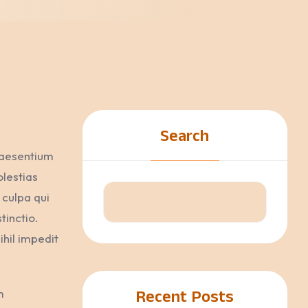
Search
raesentium
lestias
 culpa qui
tinctio.
hil impedit
Recent Posts
m