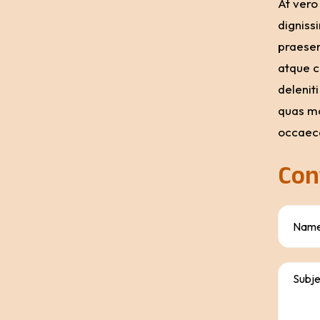
At vero
digniss
praesen
atque c
delenit
quas mo
occaeca
Con