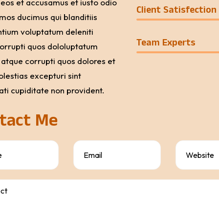
 eos et accusamus et iusto odio
Client Satisfection
imos ducimus qui blanditiis
tium voluptatum deleniti
Team Experts
orrupti quos dololuptatum
i atque corrupti quos dolores et
lestias excepturi sint
ti cupiditate non provident.
tact Me