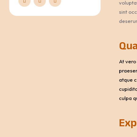
volupta
sint occ
deserun
Qua
At vero
praesen
atque c
cupidita
culpa qu
Exp