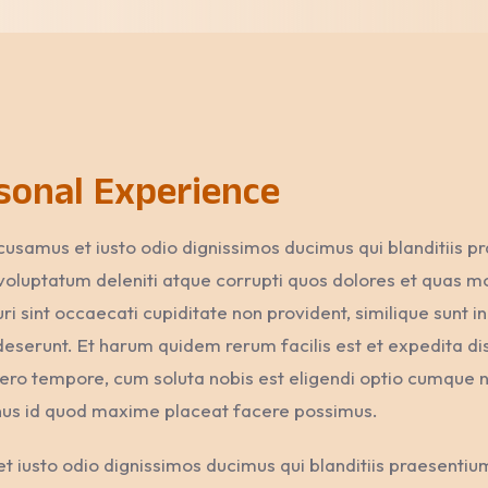
sonal Experience
cusamus et iusto odio dignissimos ducimus qui blanditiis p
voluptatum deleniti atque corrupti quos dolores et quas mo
i sint occaecati cupiditate non provident, similique sunt in
 deserunt. Et harum quidem rerum facilis est et expedita dis
ero tempore, cum soluta nobis est eligendi optio cumque ni
us id quod maxime placeat facere possimus.
t iusto odio dignissimos ducimus qui blanditiis praesentiu